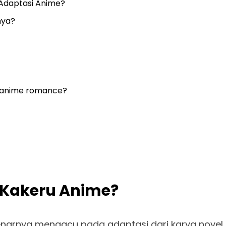
 Adaptasi Anime?
nya?
 anime romance?
i Kakeru Anime?
narnya mengacu pada adaptasi dari karya novel