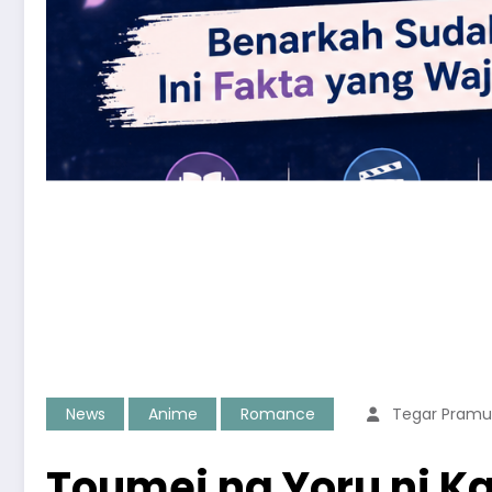
News
Anime
Romance
Tegar Pram
Toumei na Yoru ni K