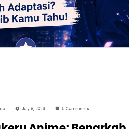
uda
July 8, 2026
0 Comments
akeru Anime: Benarkah 