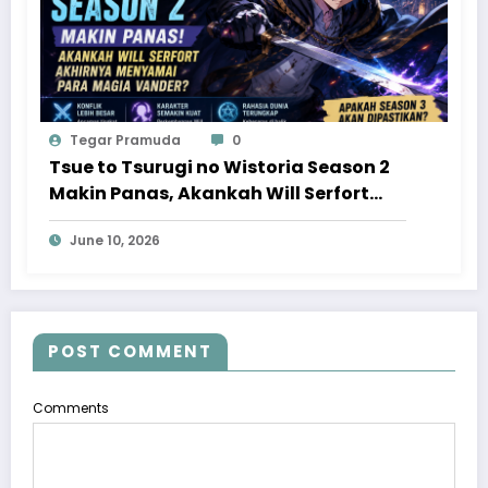
Tegar Pramuda
0
Tsue to Tsurugi no Wistoria Season 2
Makin Panas, Akankah Will Serfort
Akhirnya Menyamai Para Magia
June 10, 2026
Vander?
POST COMMENT
Comments