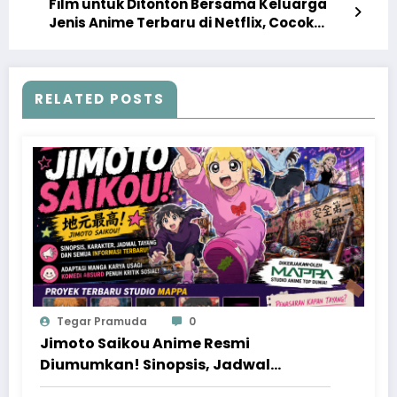
Film untuk Ditonton Bersama Keluarga
Jenis Anime Terbaru di Netflix, Cocok
untuk Segala Usia
RELATED POSTS
Tegar Pramuda
0
Jimoto Saikou Anime Resmi
Diumumkan! Sinopsis, Jadwal
Tayang, dan Proyek Baru MAPPA yang