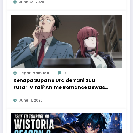
June 23, 2026
Patut Ditunggu
Tegar Pramuda
0
Kenapa Supa no Ura de Yani Suu
Futari Viral? Anime Romance Dewasa
yang Bikin Penonton Ketagihan
June 11, 2026