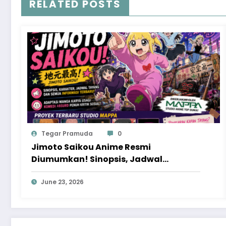
RELATED POSTS
Tegar Pramuda
0
Jimoto Saikou Anime Resmi
Diumumkan! Sinopsis, Jadwal
Tayang, dan Proyek Baru MAPPA yang
Patut Ditunggu
June 23, 2026