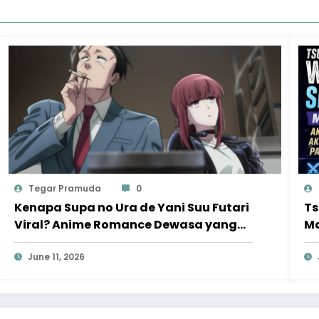
Tegar Pramuda
0
Kenapa Supa no Ura de Yani Suu Futari
Ts
Viral? Anime Romance Dewasa yang
Ma
Bikin Penonton Ketagihan
Ak
June 11, 2026
Va