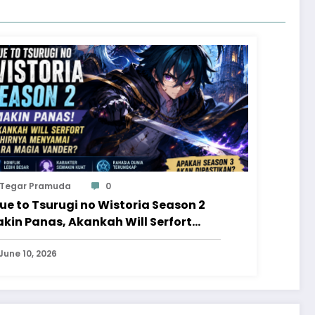
Tegar Pramuda
0
ue to Tsurugi no Wistoria Season 2
kin Panas, Akankah Will Serfort
hirnya Menyamai Para Magia
nder?
June 10, 2026