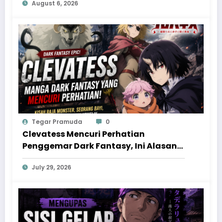
August 6, 2026
Daidaidaidaidaisuki na 100-nin no
Kanojo Wajib Ditonton
Tegar Pramuda
0
Clevatess Mencuri Perhatian
Penggemar Dark Fantasy, Ini Alasan
Manga Karya Yuji Iwahara Layak
July 29, 2026
Masuk Daftar Baca