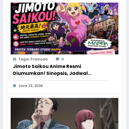
Tegar Pramuda
0
Jimoto Saikou Anime Resmi
Diumumkan! Sinopsis, Jadwal
Tayang, dan Proyek Baru MAPPA yang
June 23, 2026
Patut Ditunggu