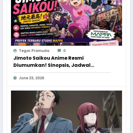
Tegar Pramuda
0
Jimoto Saikou Anime Resmi
Diumumkan! Sinopsis, Jadwal
Tayang, dan Proyek Baru MAPPA yang
June 23, 2026
Patut Ditunggu