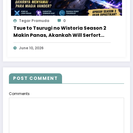
Tegar Pramuda
0
Tsue to Tsurugi no Wistoria Season 2
Makin Panas, Akankah Will Serfort
Akhirnya Menyamai Para Magia
June 10, 2026
Vander?
POST COMMENT
Comments