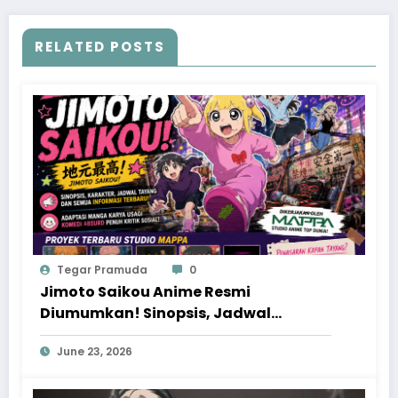
RELATED POSTS
Tegar Pramuda
0
Jimoto Saikou Anime Resmi
Diumumkan! Sinopsis, Jadwal
Tayang, dan Proyek Baru MAPPA yang
June 23, 2026
Patut Ditunggu