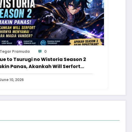
Tegar Pramuda
0
ue to Tsurugi no Wistoria Season 2
kin Panas, Akankah Will Serfort
hirnya Menyamai Para Magia
nder?
June 10, 2026