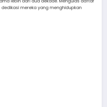
ama lebih dari dua dekade. Mengulas daftar
as dedikasi mereka yang menghidupkan