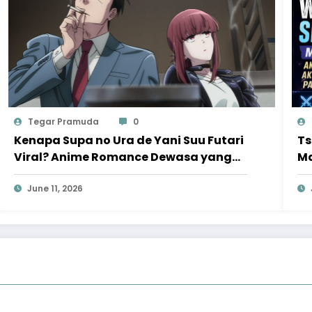
Tegar Pramuda
0
Kenapa Supa no Ura de Yani Suu Futari
Ts
Viral? Anime Romance Dewasa yang
Ma
Bikin Penonton Ketagihan
Ak
June 11, 2026
Va