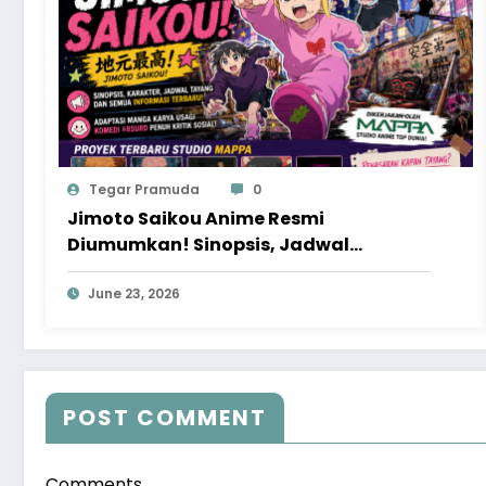
Tegar Pramuda
0
Jimoto Saikou Anime Resmi
Diumumkan! Sinopsis, Jadwal
Tayang, dan Proyek Baru MAPPA yang
Patut Ditunggu
June 23, 2026
POST COMMENT
Comments