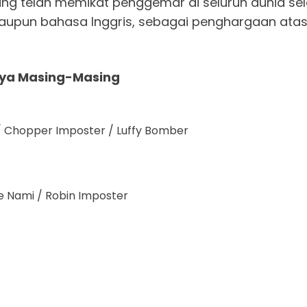
g telah memikat penggemar di seluruh dunia sel
 maupun bahasa Inggris, sebagai penghargaan at
lnya Masing-Masing
 / Chopper Imposter / Luffy Bomber
le Nami / Robin Imposter