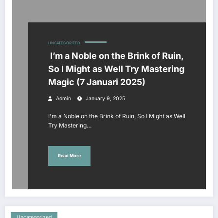
UNCATEGORIZED
I’m a Noble on the Brink of Ruin,
So I Might as Well Try Mastering
Magic (7 Januari 2025)
Admin
January 9, 2025
I'm a Noble on the Brink of Ruin, So I Might as Well
Try Mastering…
Read More
Uncategorized