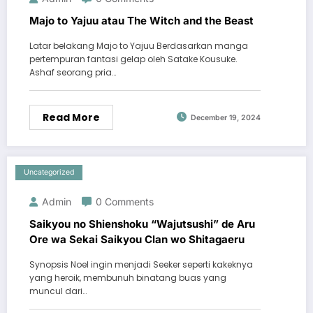
Majo to Yajuu atau The Witch and the Beast
Latar belakang Majo to Yajuu Berdasarkan manga
pertempuran fantasi gelap oleh Satake Kousuke.
Ashaf seorang pria…
Read More
December 19, 2024
Uncategorized
Admin
0 Comments
Saikyou no Shienshoku “Wajutsushi” de Aru
Ore wa Sekai Saikyou Clan wo Shitagaeru
Synopsis Noel ingin menjadi Seeker seperti kakeknya
yang heroik, membunuh binatang buas yang
muncul dari…