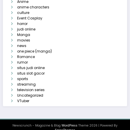
Anime
anime characters
culture
Event Cosplay
horror
judi online
Manga
movies
news
one piece (manga)
Romance
rumor
situs judi online
situs slot gacor
sports
streaming
television series
Uncategorized
VTuber
Newscrunch - Magazine & Blog
WordPress
Theme 2026 | Powered By