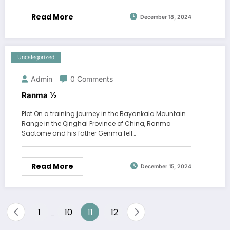
Read More
December 18, 2024
Uncategorized
Admin
0 Comments
Ranma ½￼
Plot On a training journey in the Bayankala Mountain
Range in the Qinghai Province of China, Ranma
Saotome and his father Genma fell…
Read More
December 15, 2024
Posts
1
10
11
12
…
pagination