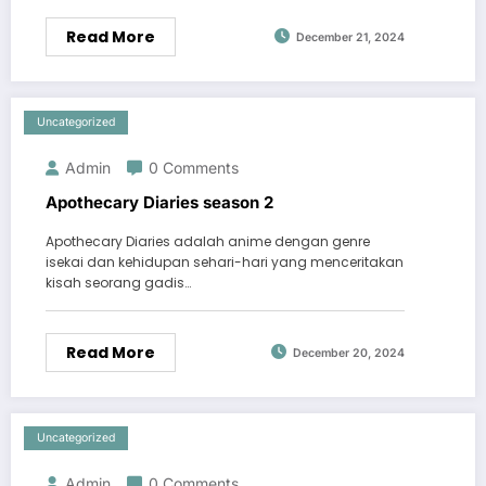
Read More
December 21, 2024
Uncategorized
Admin
0 Comments
Apothecary Diaries season 2￼
Apothecary Diaries adalah anime dengan genre
isekai dan kehidupan sehari-hari yang menceritakan
kisah seorang gadis…
Read More
December 20, 2024
Uncategorized
Admin
0 Comments