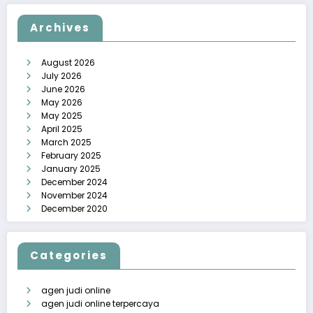
Archives
August 2026
July 2026
June 2026
May 2026
May 2025
April 2025
March 2025
February 2025
January 2025
December 2024
November 2024
December 2020
Categories
agen judi online
agen judi online terpercaya