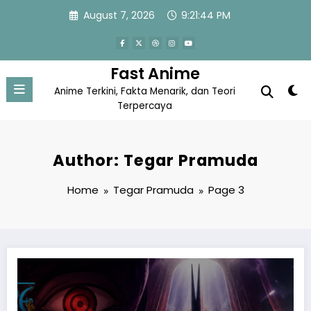
Skip
August 7, 2026
9:21:45 PM
to
content
Fast Anime
Anime Terkini, Fakta Menarik, dan Teori
Terpercaya
Author: Tegar Pramuda
Home
Tegar Pramuda
Page 3