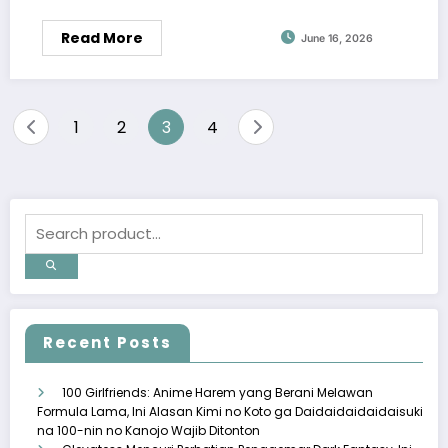
Read More
June 16, 2026
Posts
1
2
3
4
pagination
Recent Posts
100 Girlfriends: Anime Harem yang Berani Melawan
Formula Lama, Ini Alasan Kimi no Koto ga Daidaidaidaidaisuki
na 100-nin no Kanojo Wajib Ditonton